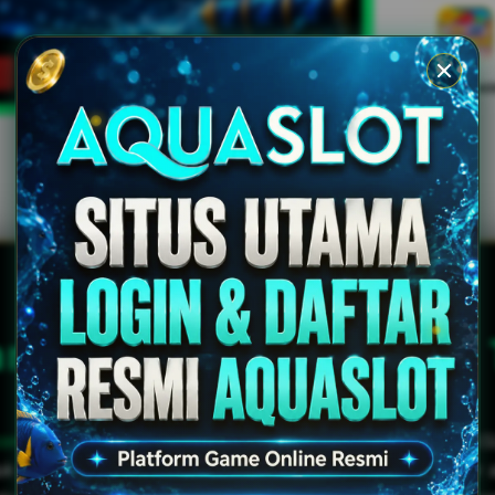
DAFTAR
UPDATE WI
nan Terbaru Bersama 
com/
penyedia game online resmi terbaik partner resmi AQUASLO
k daftar & login di situs Aquaslot. Dengan mengeklik daftar