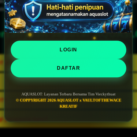
akun & login, maka kamu sudah bisa menikmati semua fitur ga
stomer Service yang selalu standby 24 jam untuk membantu.
ertanyaan Seputar AQUASL
LOGIN
SLOT x VAULTOFTHEWACE?
DAFTAR
n nilai manfaat dan kontribusi positif dengan layanan pub
AQUASLOT: Layanan Terbaru Bersama Tim Vieckythuat
T X VAULTOFTHEWACE mampu menghadirkan hibuan dengan
OT?
© COPPYRIGHT 2026 AQUASLOT x VAULTOFTHEWACE
KREATIF
gin melalui link resmi untuk menikmati layanan AQUASLOT
gi pengguna baru?
nikmati program event turnamen berhadiah menarik.