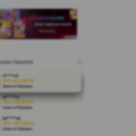
NANG TERAKHIR
ri****o7
IDR 2,511,458.00
Gates of Olympus
di****n1
IDR 1,839,859.42
Gates of Olympus
ka****u0
IDR 1,867,248.24
Gates of Olympus