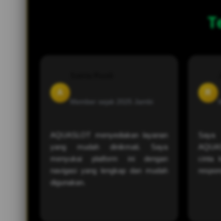
T
Satria Rusli
A
R
Member sejak 2025
Jambi
AQUASLOT menyediakan layanan
Saya 
yang mudah dinikmati. Saya
AQUAS
menyukai platform ini dengan
cinta 
navigasi yang lengkap dan mudah
respon
digunakan.