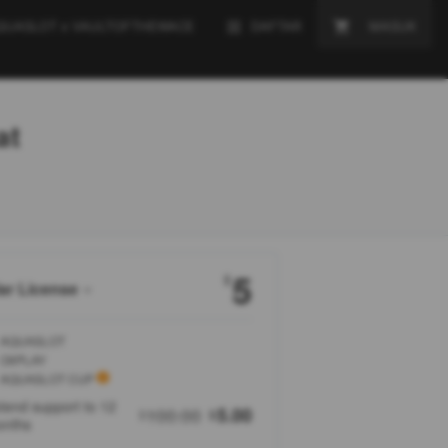
QUASLOT x VAULTOFTHEWACE
DAFTAR
MASUK
at
5
$
ar License
88
lar License
$
SELECTED
Included:
AQUASLOT
Included:
SLOT: Layanan Terbaru Bersama Tim
OXPLAY
Included:
AQUASLOT CUP
kythuat
tend support to 12
100.00
5.00
$
$
nths