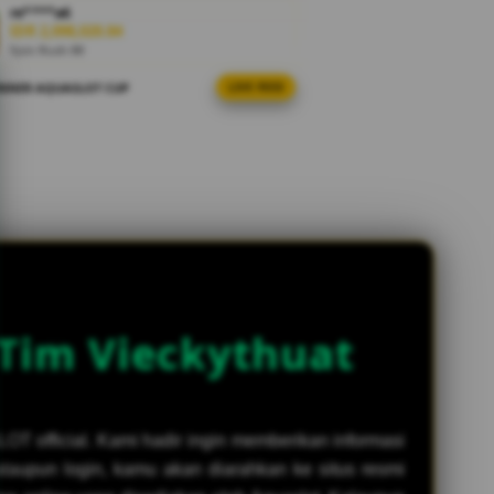
re****a6
IDR 2,098,020.84
Spin Rush 88
NNER AQUASLOT CUP
LIVE FEED
ra****a7
IDR 1,130,621.74
PG Soft Hot
ar****o4
IDR 1,510,909.04
Mahjong Ways Black
re****a3
IDR 1,523,054.88
Lucky Twins Nexus
la****u4
Tim Vieckythuat
IDR 1,342,198.14
Sweet Bonanza
vi****o2
IDR 1,982,080.22
Sweet Bonanza
T official. Kami hadir ingin memberikan informasi
 ataupun login, kamu akan diarahkan ke situs resmi
di****n8