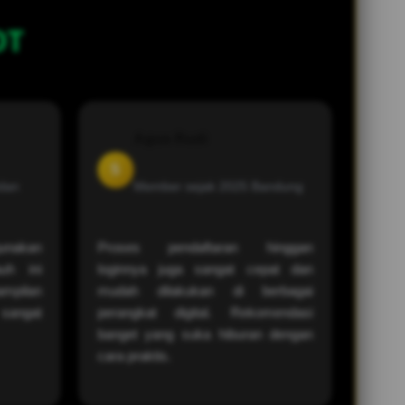
OT
Agus Rudi
S
dan
Member sejak 2025
Bandung
unakan
Proses pendaftaran hinggan
uh ini
loginnya juga sangat cepat dan
mpilan
mudah dilakukan di berbagai
sangat
perangkat digital. Rekomendasi
banget yang suka hiburan dengan
cara praktis.