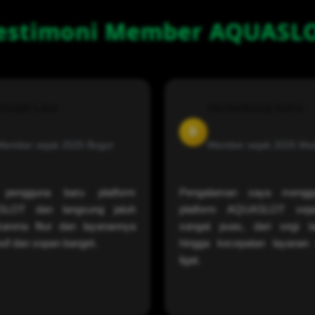
estimoni Member AQUASL
Jengki Lina
Herlambang Indra
B
Member sejak 2025
Bogor
Member sejak 2025
Me
pengguna baru platform
Pengalaman saya mengg
LOT dan langsung jatuh
platform AQUASLOT seja
karena fitur dan layanannya
sangat puas, dari segi ta
sif dan sopan banget.
hingga kecepatan layanan 
ligat.