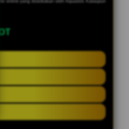
IDR 1,375,904.24
me online yang disediakan oleh Aquaslot. Kalaupun
Gates of Olympus
at****r7
IDR 1,346,586.78
Gate Slots 88
OT
di****n3
IDR 754,748.50
Gates of Olympus
ni****o7
IDR 181,980.14
Sweet Bonanza
lik berkualitas..
di****n3
IDR 1,756,335.04
PG Soft Picks
 teknologi digital terbaru.
ni****o3
IDR 471,728.78
Lucky Twins Nexus
.
fi****o4
IDR 1,801,557.00
PG Soft Hot