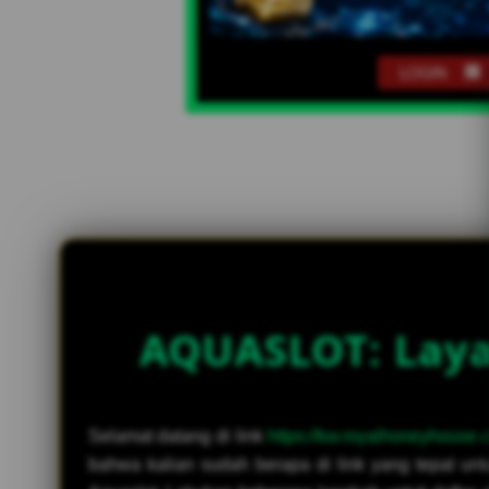
LOGIN
AQUASLOT: Laya
Selamat datang di link
https://kw.royalhoneyhouse.
bahwa kalian sudah berapa di link yang tepat untu