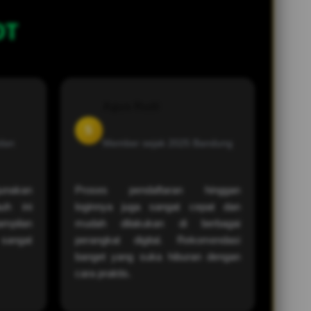
OT
Agus Rudi
S
dan
Member sejak 2025
Bandung
unakan
Proses pendaftaran hinggan
uh ini
loginnya juga sangat cepat dan
mpilan
mudah dilakukan di berbagai
sangat
perangkat digital. Rekomendasi
banget yang suka hiburan dengan
cara praktis.